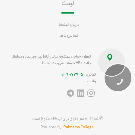
لینکا
درباره لینکا
تماس با ما
تهران، خیابان بهشتی (عباس آباد) بین میرعماد و سرفراز،
پلاک ۳۴۰ طبقه منفی یک، لینکا
تماس:
۰۲۱۹۱۰۷۷۷۲۵
واتساپ:
آدرس اینستاگرام
آدرس لینکداین
آدرس تلگرام
©
۱۴۰۵ - همه حقوق برای لینکا محفوظ است
Powered by
Rahnema College