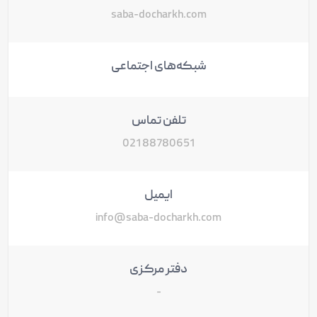
saba-docharkh.com
شبکه‌های اجتماعی
تلفن تماس
88780651 021
ایمیل
info@saba-docharkh.com
دفتر مرکزی
-