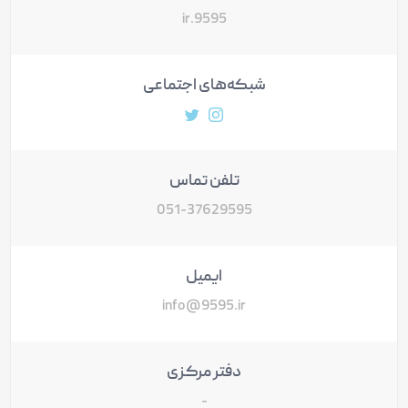
9595.ir
شبکه‌های اجتماعی
آدرس پروفایل توییتر
آدرس پروفایل اینستاگرام
تلفن تماس
051-37629595
ایمیل
info@9595.ir
دفتر مرکزی
-