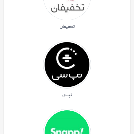
تخفیفان
تپسی