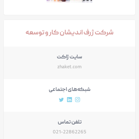
شرکت ژرف اندیشان کار و توسعه
سایت ژاکت
zhaket.com
شبکه‌های اجتماعی
آدرس پروفایل اینستاگرام
آدرس پروفایل لینکداین
آدرس پروفایل توییتر
تلفن تماس
021-22862265