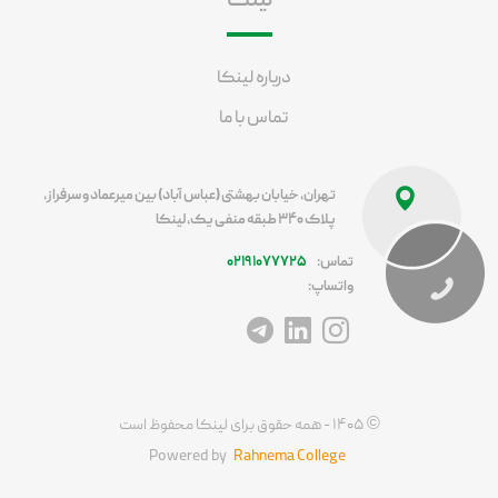
لینکا
درباره لینکا
تماس با ما
تهران، خیابان بهشتی (عباس آباد) بین میرعماد و سرفراز،
پلاک ۳۴۰ طبقه منفی یک، لینکا
تماس:
۰۲۱۹۱۰۷۷۷۲۵
واتساپ:
آدرس اینستاگرام
آدرس لینکداین
آدرس تلگرام
©
۱۴۰۵ - همه حقوق برای لینکا محفوظ است
Powered by
Rahnema College