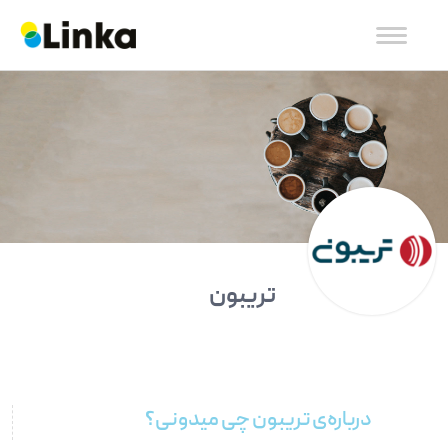
تریبون
درباره‌ی تریبون چی میدونی؟