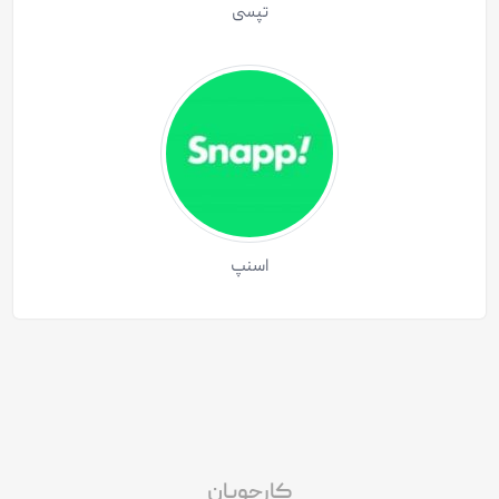
تپسی
اسنپ
کارجویان