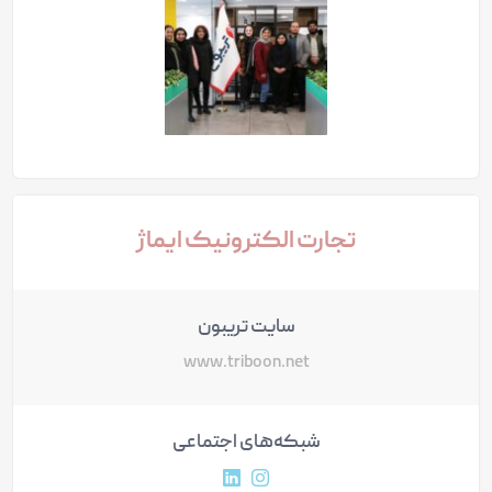
تجارت الکترونیک ایماژ
سایت تریبون
www.triboon.net
شبکه‌های اجتماعی
آدرس پروفایل اینستاگرام
آدرس پروفایل لینکداین