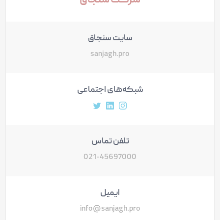
شرکت سنجاق
سایت سنجاق
sanjagh.pro
شبکه‌های اجتماعی
آدرس پروفایل اینستاگرام
آدرس پروفایل لینکداین
آدرس پروفایل توییتر
تلفن تماس
021-45697000
ایمیل
info@sanjagh.pro