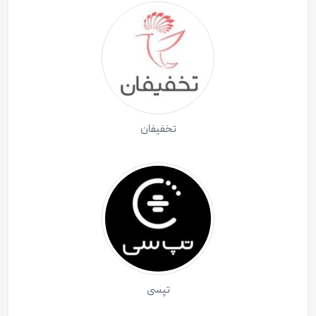
تخفیفان
تپسی