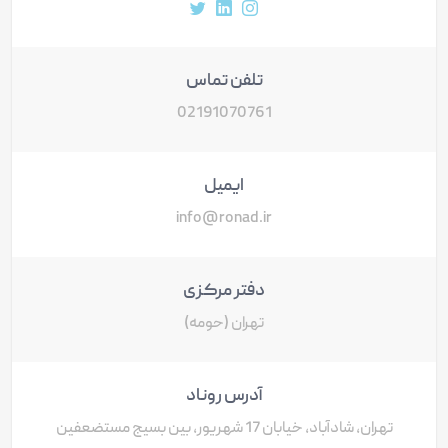
آدرس پروفایل اینستاگرام
آدرس پروفایل لینکداین
آدرس پروفایل توییتر
تلفن تماس
02191070761
ایمیل
info@ronad.ir
دفتر مرکزی
تهران (حومه)
آدرس روناد
تهران، شادآباد، خیابان 17 شهریور، بین بسیج مستضعفین