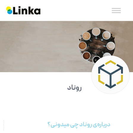
روناد
درباره‌ی روناد چی میدونی؟