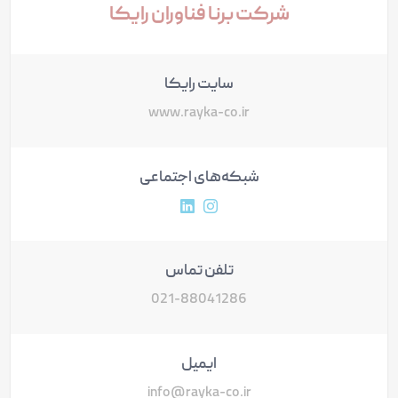
شرکت برنا فناوران رایکا
سایت رایکا
www.rayka-co.ir
شبکه‌های اجتماعی
آدرس پروفایل اینستاگرام
آدرس پروفایل لینکداین
تلفن تماس
021-88041286
ایمیل
info@rayka-co.ir