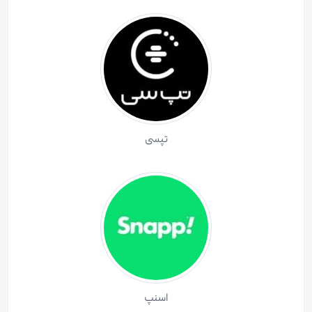
تپسی
اسنپ