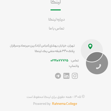
لینکا
درباره لینکا
تماس با ما
تهران، خیابان بهشتی (عباس آباد) بین میرعماد و سرفراز،
پلاک ۳۴۰ طبقه منفی یک، لینکا
تماس:
۰۲۱۹۱۰۷۷۷۲۵
واتساپ:
آدرس اینستاگرام
آدرس لینکداین
آدرس تلگرام
©
۱۴۰۵ - همه حقوق برای لینکا محفوظ است
Powered by
Rahnema College