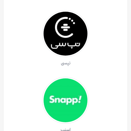
تپسی
اسنپ