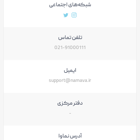
شبکه‌های اجتماعی
آدرس پروفایل توییتر
آدرس پروفایل اینستاگرام
تلفن تماس
021-91000111
ایمیل
support@namava.ir
دفتر مرکزی
-
آدرس نماوا