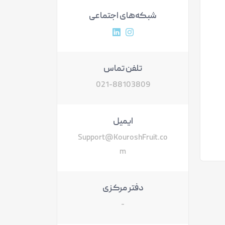
شبکه‌های اجتماعی
آدرس پروفایل اینستاگرام
آدرس پروفایل لینکداین
تلفن تماس
021-88103809
ایمیل
Support@KouroshFruit.co
m
دفتر مرکزی
-