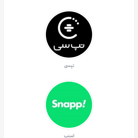
تپسی
اسنپ