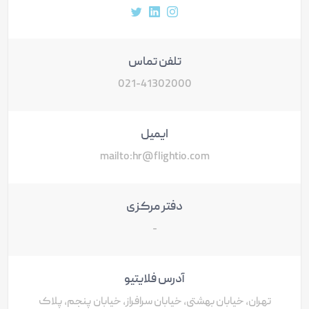
آدرس پروفایل اینستاگرام
آدرس پروفایل لینکداین
آدرس پروفایل توییتر
تلفن تماس
021-41302000
ایمیل
mailto:hr@flightio.com
دفتر مرکزی
-
آدرس فلایتیو
تهران، خیابان بهشتی، خیابان سرافراز، خیابان پنجم، پلاک