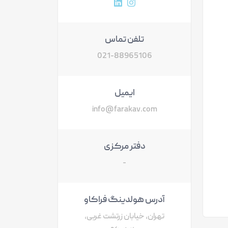
آدرس پروفایل اینستاگرام
آدرس پروفایل لینکداین
تلفن تماس
021-88965106
ایمیل
info@farakav.com
دفتر مرکزی
-
آدرس هولدینگ فراکاو
تهران، خیابان زرتشت غربی،