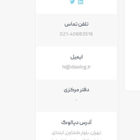
آدرس پروفایل لینکداین
آدرس پروفایل توییتر
تلفن تماس
021-40883516
ایمیل
hi@diaalog.ir
دفتر مرکزی
-
آدرس دیالوگ
تهران، بلوار کشاورز، ابتدای