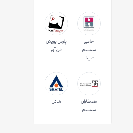
حامی
پارس پویش
سیستم
فن آور
شریف
همکاران
شاتل
سیستم