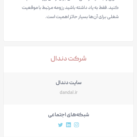
کنید. فقط به یاد داشته باشید رزومه مرتبط با موقعیت
شغلی برای آن‌ها بسیار حائز اهمیت است.
شرکت دندال
سایت دندال
dandal.ir
شبکه‌های اجتماعی
آدرس پروفایل اینستاگرام
آدرس پروفایل لینکداین
آدرس پروفایل توییتر