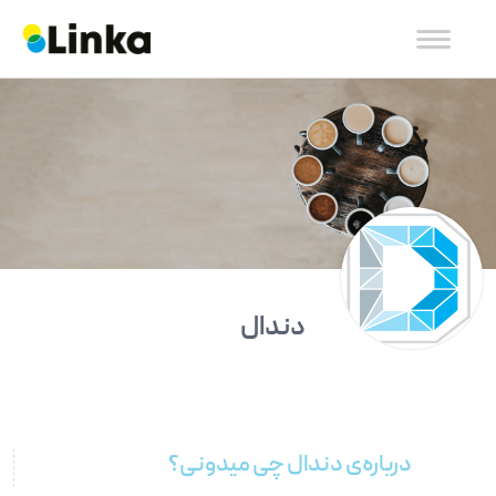
دندال
درباره‌ی دندال چی میدونی؟