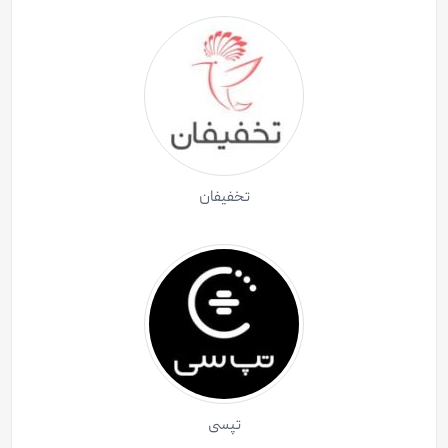
تخفیفان
تپسی