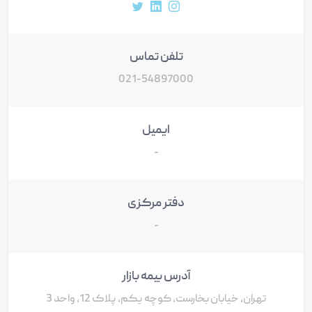
آدرس پروفایل اینستاگرام
آدرس پروفایل لینکداین
آدرس پروفایل توییتر
تلفن تماس
021-54897000
ایمیل
-
دفتر مرکزی
-
آدرس بیمه بازار
تهران، خیابان بخارست، کوچه یکم، پلاک 12، واحد 3