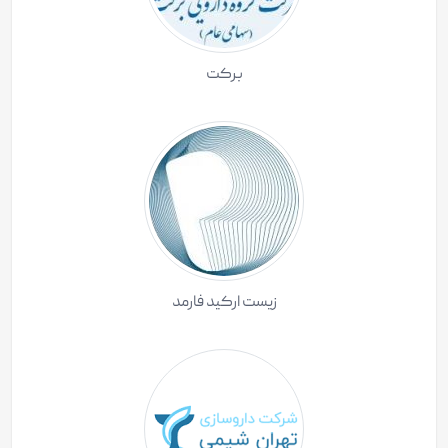
برکت
زیست ارکید فارمد