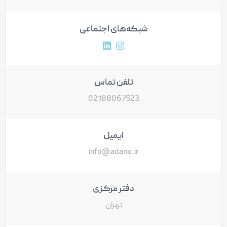
شبکه‌های اجتماعی
آدرس پروفایل اینستاگرام
آدرس پروفایل لینکداین
تلفن تماس
02188067523
ایمیل
info@adanic.ir
دفتر مرکزی
تهران