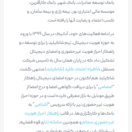
بانک توسعه صادرات، بانک شهر، بانک کارآفرین،
موسسه مالی اعتباری نور، بیمه رازی و بیمه سامان، و
کسب اعتماد و رضایت آنها را یافته است.
در ادامه فعالیت‌های خود، آدانیک در سال ۱۳۹۹ با ورود
به حوزه هویت دیجیتال، تیم شاکیلید را برای توسعه دو
راهکار احراز هویت غیرحضوری و امضای دیجیتال
تشکیل داد که در پایان همان سال به تاسیس شرکت
مستقل
شاهراه اعتماد کلید (شاکیلید)
منتهی گشت.
شاکیلید هم اکنون در حوزه امضای دیجیتال راهکار
“
امضامی
” را برای دریافت گواهی امضا و درج امضا از
طریق موبایل به بازار معرفی کرده است و در حوزه احراز
هویت غیرحضوری نیز با ارائه سرویس “
آشنامی
” به
بانک‌ها و کارگزاری‌ها، در قالب
راهکار احراز هویت
غیرحضوری سجام
و همچنین
سامانه ثنا
ی قوه قضاییه،
از پیشتازان این عرصه در کشور به شمار می‌رود.